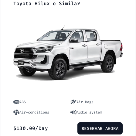
Toyota Hilux o Similar
ABS
Air Bags
Air-conditions
Audio system
$
130.00
/Day
RESERVAR AHORA