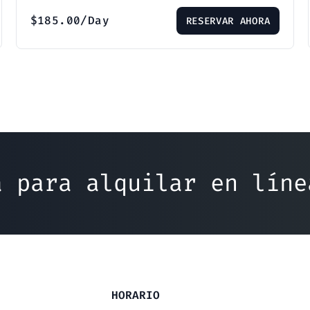
$
185.00
/Day
RESERVAR AHORA
a para alquilar en lín
HORARIO