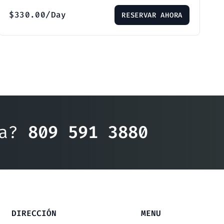
$
330.00
/Day
RESERVAR AHORA
ea?
809 591 3880
DIRECCIÓN
MENU