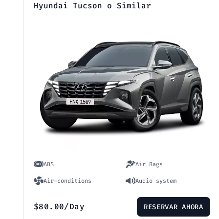
Hyundai Tucson o Similar
ABS
Air Bags
Air-conditions
Audio system
$
80.00
/Day
RESERVAR AHORA