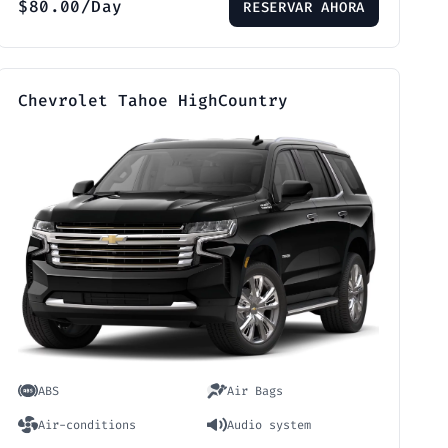
$
80.00
/Day
RESERVAR AHORA
Chevrolet Tahoe HighCountry
ABS
Air Bags
Air-conditions
Audio system