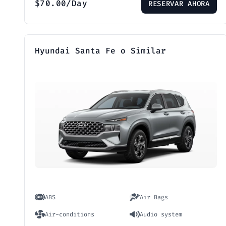
$
70.00
/Day
RESERVAR AHORA
Hyundai Santa Fe o Similar
ABS
Air Bags
Air-conditions
Audio system