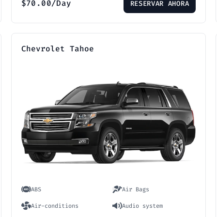
$
70.00
/Day
RESERVAR AHORA
Chevrolet Tahoe
ABS
Air Bags
Air-conditions
Audio system