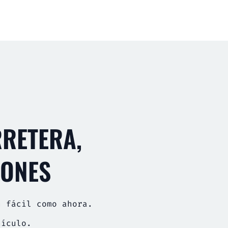
RETERA,
IONES
n fácil como ahora.
hículo.