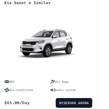
Kia Sonet o Similar
ABS
Air Bags
Air-conditions
Audio system
$
65.00
/Day
RESERVAR AHORA